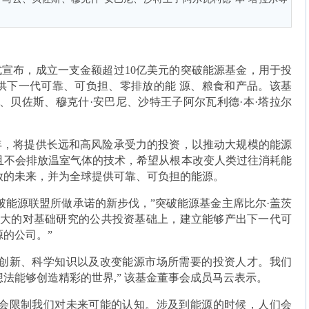
正式宣布，成立一支金额超过10亿美元的突破能源基金，用于投
供下一代可靠、可负担、零排放的能 源、粮食和产品。该基
、贝佐斯、穆克什·安巴尼、沙特王子阿尔瓦利德·本·塔拉尔
。
年，将提供长远和高风险承受力的投资，以推动大规模的能源
且不会排放温室气体的技术，希望从根本改变人类过往消耗能
放的未来，并为全球提供可靠、可负担的能源。
破能源联盟所做承诺的新步伐，”突破能源基金主席比尔·盖茨
强大的对基础研究的公共投资基础上，建立能够产出下一代可
的公司。”
技创新、科学知识以及改变能源市场所需要的投资人才。我们
法能够创造精彩的世界,” 该基金董事会成员马云表示。
常会限制我们对未来可能的认知。涉及到能源的时候，人们会