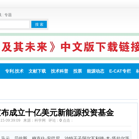
载
|
专题
变LENR
专利.技术
文献下载
技术科普
投票
能源动态
E-CAT专栏
宣布成立十亿美元新能源投资基金
2-15 09:39:09 来源：科学网 评论：
0
点击：
、马云、贝佐斯、穆克什·安巴尼、沙特王子阿尔瓦利德·本·塔拉尔等