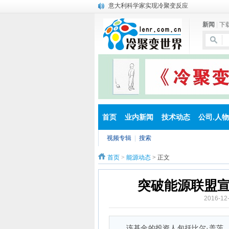
意大利科学家实现冷聚变反应
公司：布里渊能源公司（ BEC ）
新闻
|
下
Defkalion公司近日将在意大利公开演示冷聚
LENR科学家预言，人类将很快进入镍时代
热电材料获新突破
E- CAT技术概述
5千瓦的E -CAT 小型冷聚变反应堆
5千瓦的E -CAT 小型冷聚变反应堆
人物：E-CAT的发明人安德烈·罗西
E-CAT的发明人安德烈·罗西
首页
业内新闻
技术动态
公司.人物
视频专辑
|
搜索
首页
>
能源动态
> 正文
突破能源联盟
2016-1
该基金的投资人包括比尔·盖茨