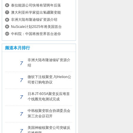
泰拉能源公司快堆有望两年后落
澳大利亚科学家提出氢硼聚变能
非洲大陆布隆迪镍矿资源介绍
NuScale计划2025年将美国首台
中科院：中国将推世界首台迷你
频道本月排行
非洲大陆布隆迪镍矿资源介
7
绍
微软下注核聚变,与Helion公
7
司签订购电协议
日本JT-60SA聚变反应堆首
7
个线圈充电测试完成
中韩核聚变联合协调委员会
7
第三次会议召开
美国神秘核聚变公司突破反
7