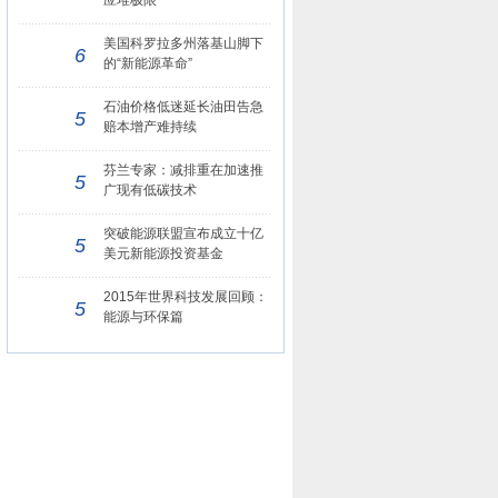
应堆极限
美国科罗拉多州落基山脚下
6
的“新能源革命”
石油价格低迷延长油田告急
5
赔本增产难持续
芬兰专家：减排重在加速推
5
广现有低碳技术
突破能源联盟宣布成立十亿
5
美元新能源投资基金
2015年世界科技发展回顾：
5
能源与环保篇