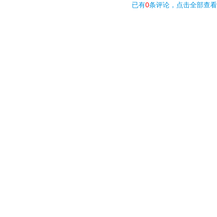
已有
0
条评论，
点击全部查看